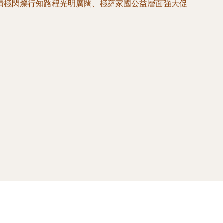
積極閃爍行知路程光明廣闊、極蘊家國公益層面強大促