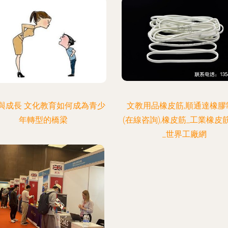
與成長 文化教育如何成為青少
文教用品橡皮筋,順通達橡膠
年轉型的橋梁
(在線咨詢),橡皮筋_工業橡皮
_世界工廠網