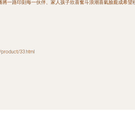
播將一路印刻每一伙伴、家人孩子欣喜奮斗浪潮喜氣臉龐成希望
oduct/33.html