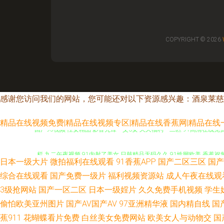
COPYRIGHT © 2026
感谢您访问我们的网站，您可能还对以下资源感兴趣：酒泉莱慈
精品在线视频免费|精品在线视频专区|精品在线香蕉网|精品在线一
国产95视频 性女精品 影音先锋一父3女 久久福利一二区 91高清在线免费
栏 九二午夜视频 91内射了美女 日韩精品无码久久 91性网欧美 香蕉祝
日本一级大片
微拍福利在线观看
91香蕉APP
国产二区三区
国产
国产精品一二 日韩新片www44w 91一本道福利社 男女福利av 91ww
综合在线观看
国产免费一级片
福利视频资源站
成人午夜在线观
3级抢网站
国产一区二区
日本一级婬片
久久免费手机视频
学生
视频 国自产拍第五页 影音先锋爱情电影网 免费A片精品网 东京热天堂91 
偷怕欧美亚州图片
国产AV国产AV
97亚洲精华液
国内精自线
国
蕉911
花蝴蝶看片免费
白丝美女免费网站
欧美女人与动物交
国
口 久久九九99 一本道成人AV 肏屄视频在线高清播放 欧洲女同性爱tv