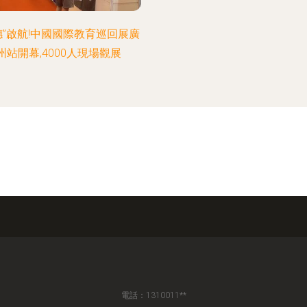
穗”啟航!中國國際教育巡回展廣
州站開幕,4000人現場觀展
電話：1310011**