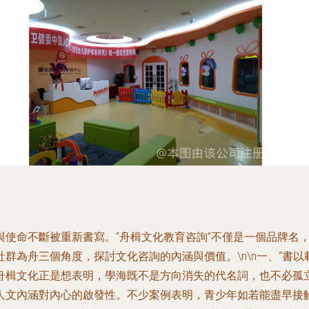
使命不斷被重新書寫。“舟楫文化教育咨詢”不僅是一個品牌名
為舟三個角度，探討文化咨詢的內涵與價值。\n\n一、“書以載
舟楫文化正是想表明，學海既不是方向消失的代名詞，也不必孤立
人文內涵對內心的啟發性。不少案例表明，青少年如若能盡早接