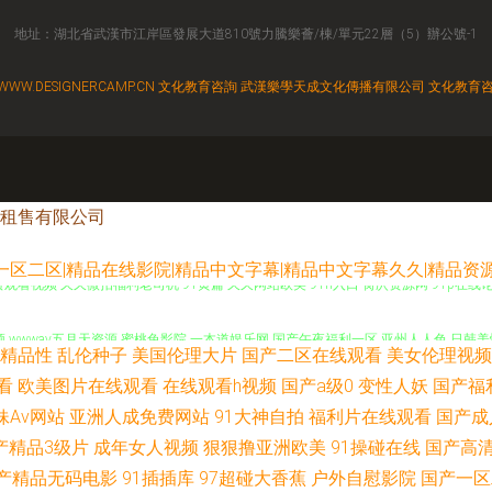
地址：湖北省武漢市江岸區發展大道810號力騰樂薈/棟/單元22層（5）辦公號-1
WWW.DESIGNERCAMP.CN
文化教育咨詢
武漢樂學天成文化傳播有限公司
文化教育
租售有限公司
区二区|精品在线影院|精品中文字幕|精品中文字幕久久|精品资源成
观看视频 久久微拍福利老司机 91黄篇 久久网站欧美 91n入口 肏屄资源网 91p在线
频 wwwav五月天资源 蜜桃兔影院 一本道娱乐网 国产午夜福利一区 亚州人人色 日韩
精品性
乱伦种子
美国伦理大片
国产二区在线观看
美女伦理视频
w在线观看 岛国电影午夜一区 婷婷在线一区 wwwav不卡电影 欧美久草网 91精品12
看
欧美图片在线观看
在线观看h视频
国产a级0
变性人妖
国产福
妹Av网站
亚洲人成免费网站
91大神自拍
福利片在线观看
国产成
91久久海角 久久草成人大香蕉AV 91大片视频 日韩无码一二一三四 91网站免费线上
产精品3级片
成年女人视频
狠狠撸亚洲欧美
91操碰在线
国产高
产精品无码电影
91插插库
97超碰大香蕉
户外自慰影院
国产一区
 91大神福利 中韩日干逼视频 亚洲色欧美色性爱春色 午夜家庭影院福利局 日本成人中