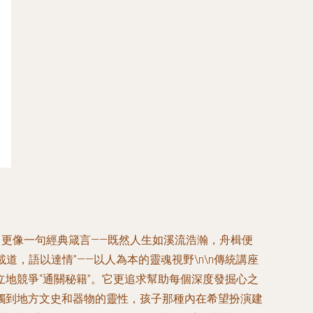
，更像一句經典箴言——既然人生如溪流浩瀚，舟楫便
道，語以達情”——以人為本的靈魂視野\n\n傳統講座
地競爭“通關秘籍”。它更追求幫助每個深度發掘心之
觸到地方文史和器物的靈性，孩子那種內在希望扮演建