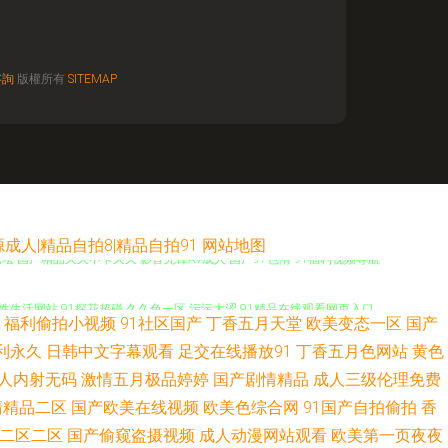
咨詢
版權所有
SITEMAP
人|精品自拍8|精品自拍91
网站地图
论坛 国产精品久久不卡久久 影音先锋AV成人 国产97色情 91福利视频导航
美性生活网站 91探花超碰 久久色一区 污污大涩 91精品在线观看网页入口
福利偷拍小视频
91社区国产
丁香五月天堂
欧美变态一区
国产
3 玖玖伊人热 亚洲衣衣在线视频精品 超碰日韩 欧美成人精品 91国产福利在线
利永久
日韩中文字幕观看
足交在线播放91
丁香五月色网站
黄色
人内射无码
激情五月极品婷婷
国产剧情精品
成人三级伦理免费
观看 色天堂91 超碰人人做爱 婷婷激情深爱 91黄观看 91网站在线观看入
清精品二区
国产欧美在线视频
欧美色综合网
91国产自拍偷拍
香
二区二区
国产偷窥盗摄视频
成人动漫网站观看
欧美第一页夜夜
文在线 女同片免费网站 国产亚洲欧洲高潮 www成人网址在线 91社区网站